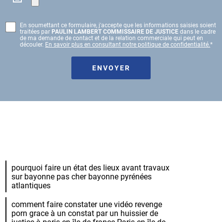
En soumettant ce formulaire, j'accepte que les informations saisies soient
traitées par
PAULIN LAMBERT COMMISSAIRE DE JUSTICE
dans le cadre
de ma demande de contact et de la relation commerciale qui peut en
découler.
En savoir plus en consultant notre politique de confidentialité.
*
pourquoi faire un état des lieux avant travaux
sur bayonne pas cher bayonne pyrénées
atlantiques
comment faire constater une vidéo revenge
porn grace à un constat par un huissier de
justice à paris en île de france Paris en île de